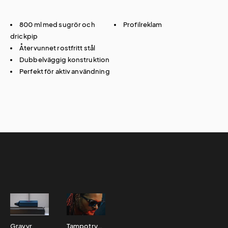
800 ml med sugrör och
Profilreklam
drickpip
Återvunnet rostfritt stål
Dubbelväggig konstruktion
Perfekt för aktiv användning
Gravyr
Tampotryck