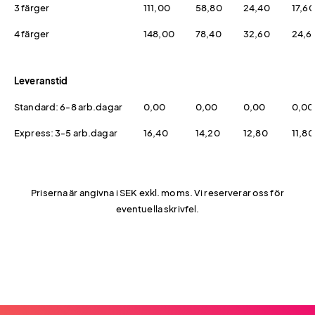
3 färger
111,00
58,80
24,40
17,60
4 färger
148,00
78,40
32,60
24,6
Leveranstid
Standard: 6-8 arb.dagar
0,00
0,00
0,00
0,00
Express: 3-5 arb.dagar
16,40
14,20
12,80
11,80
Priserna är angivna i SEK exkl. moms. Vi reserverar oss för
eventuella skrivfel.