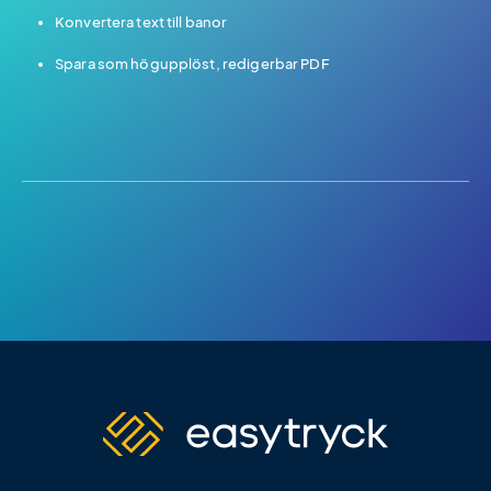
Konvertera text till banor
Spara som högupplöst, redigerbar PDF