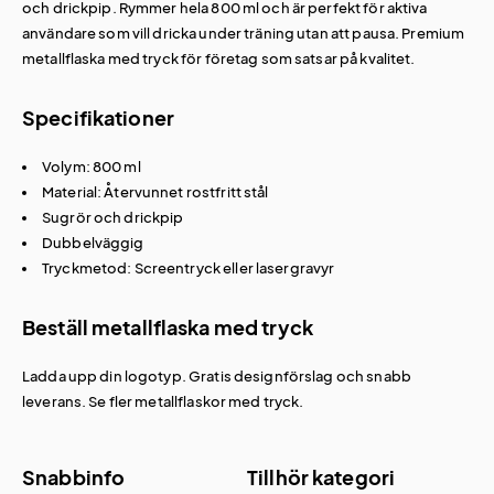
och drickpip. Rymmer hela 800 ml och är perfekt för aktiva
användare som vill dricka under träning utan att pausa. Premium
metallflaska med tryck för företag som satsar på kvalitet.
Specifikationer
Volym: 800 ml
Material: Återvunnet rostfritt stål
Sugrör och drickpip
Dubbelväggig
Tryckmetod: Screentryck eller lasergravyr
Beställ metallflaska med tryck
Ladda upp din logotyp. Gratis designförslag och snabb
leverans. Se fler
metallflaskor med tryck
.
Snabbinfo
Tillhör kategori