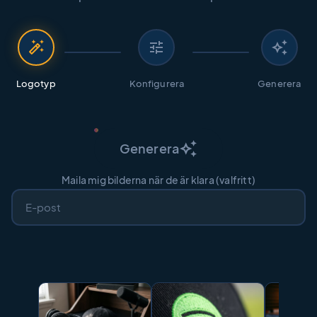
auto_fix_high
tune
auto_awesome
Logotyp
Konfigurera
Generera
auto_awesome
Generera
Maila mig bilderna när de är klara (valfritt)