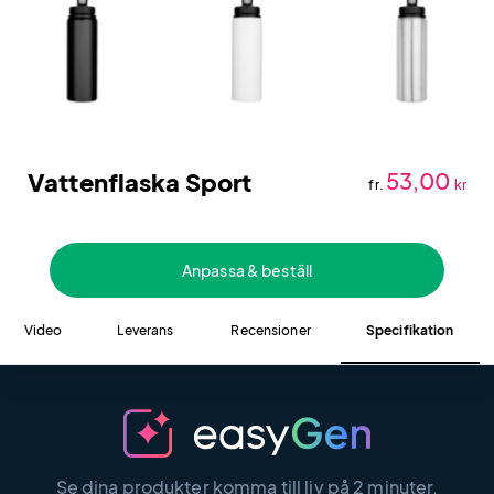
Vattenflaska Sport
53,00
fr.
kr
Anpassa & beställ
Video
Leverans
Recensioner
Specifikation
Se dina produkter komma till liv på 2 minuter.