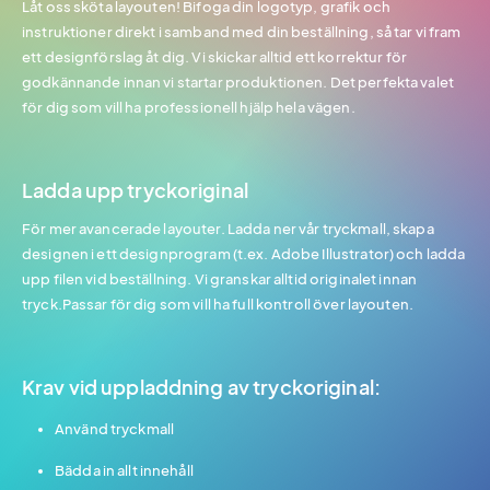
Låt oss sköta layouten! Bifoga din logotyp, grafik och
instruktioner direkt i samband med din beställning, så tar vi fram
ett designförslag åt dig. Vi skickar alltid ett korrektur för
godkännande innan vi startar produktionen. Det perfekta valet
för dig som vill ha professionell hjälp hela vägen.
Ladda upp tryckoriginal
För mer avancerade layouter. Ladda ner vår tryckmall, skapa
designen i ett designprogram (t.ex. Adobe Illustrator) och ladda
upp filen vid beställning. Vi granskar alltid originalet innan
tryck.Passar för dig som vill ha full kontroll över layouten.
Krav vid uppladdning av tryckoriginal:
Använd tryckmall
Bädda in allt innehåll