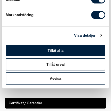
Tryckmetod(er)
Tampotryck eller lasergravyr
Tryckyta
30x70 mm
Marknadsföring
Graveringsyta
25x100 mm
Visa detaljer
Tillåt alla
Användning, Skötselråd & Hållbarhet
Tillåt urval
Rengöring
Handdisk
Avvisa
Certifikat / Garantier