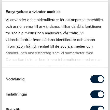
Easytryck.se använder cookies
Material
Flaska: 91% RCS-certifierat återvunnet
Vi använder enhetsidentifierare för att anpassa innehållet
rostfritt stål. Lock: Polypropylen.
och annonserna till användarna, tillhandahålla funktioner
Volym
800 ml
för sociala medier och analysera vår trafik. Vi
vidarebefordrar även sådana identifierare och annan
Diameter
73 mm
information från din enhet till de sociala medier och
annons- och analysföretag som vi samarbetar med.
Höjd
254 mm
Dessa kan i sin tur kombinera informationen med annan
Vikt
165 gram
information som du har tillhandahållit eller som de har
samlat in när du har använt deras tjänster.
Samtyckesval
Nödvändig
Tryck
Inställningar
Statistik