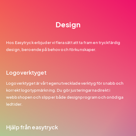
Design
Hos Easytryck erbjuder vi flera sätt att ta fram en tryckfärdig
design, beroende på behov och förkunskaper.
Logoverktyget
Logoverktyget är vårt egenutvecklade verktyg för snabb och
korrekt logotypmärkning. Du gör justeringarna direkt i
webbshopen och slipper både designprogram och onödiga
ledtider.
Hjälp från easytryck