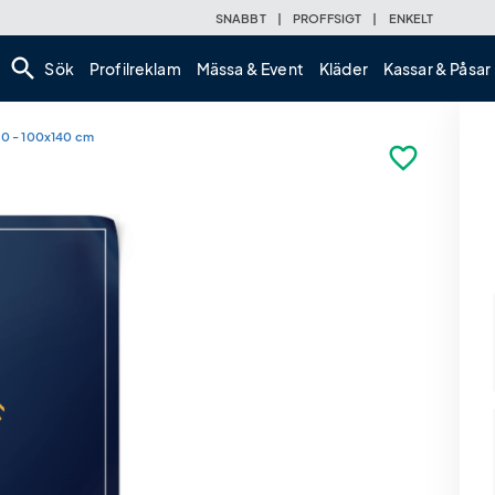
SNABBT
|
PROFFSIGT
|
ENKELT
search
Sök
Profilreklam
Mässa & Event
Kläder
Kassar & Påsar
B0 - 100x140 cm
favorite_border