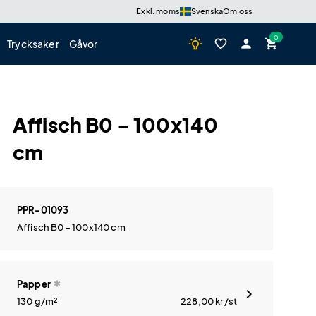
Exkl. moms
Svenska
Om oss
wb_incandescent
favorite_border
person
shopping_cart
Trycksaker
Gåvor
Affisch B0 - 100x140
cm
PPR-01093
Affisch B0 - 100x140 cm
Papper
130 g/m²
228,00
kr
/st