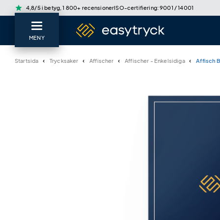
star
4,8/5 i betyg, 1 800+ recensioner
ISO-certifiering: 9001 / 14001
MENY
Startsida
Trycksaker
Affischer
Affischer - Enkelsidiga
Affisch 