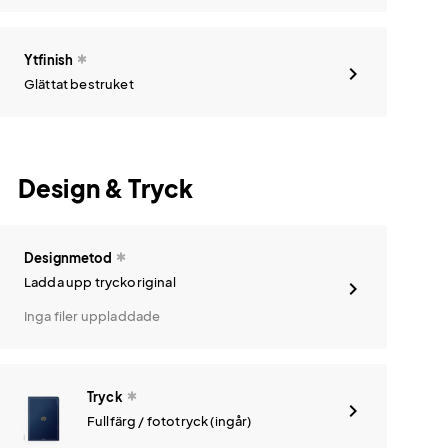
Ytfinish
Glättat bestruket
Design & Tryck
Designmetod
Ladda upp tryckoriginal
Inga filer uppladdade
Tryck
Fullfärg / fototryck (ingår)