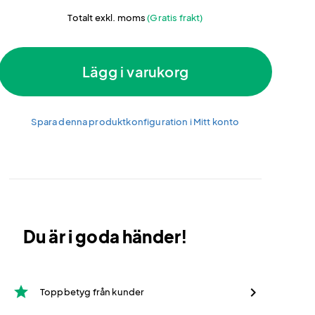
Totalt exkl. moms
(Gratis frakt)
Lägg i varukorg
Spara denna produktkonfiguration i Mitt konto
Du är i goda händer!
star
Toppbetyg från kunder