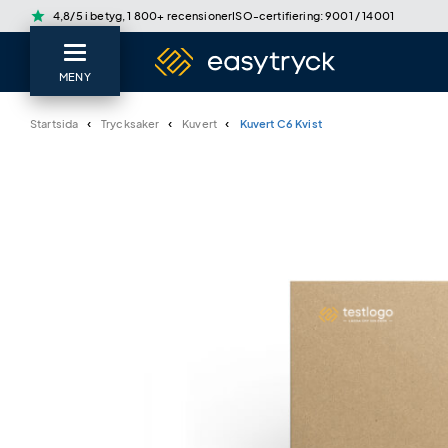
star
4,8/5 i betyg, 1 800+ recensioner
ISO-certifiering: 9001 / 14001
MENY
Startsida
Trycksaker
Kuvert
Kuvert C6 Kvist