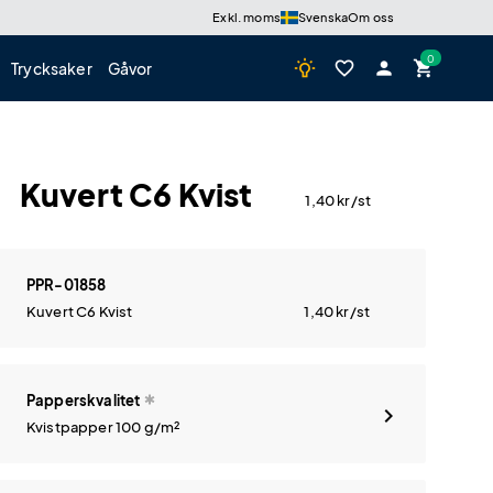
Exkl. moms
Svenska
Om oss
wb_incandescent
favorite_border
person
shopping_cart
Trycksaker
Gåvor
Kuvert C6 Kvist
1,40
kr
/st
PPR-01858
Kuvert C6 Kvist
1,40
kr
/st
Papperskvalitet
Kvistpapper 100 g/m²