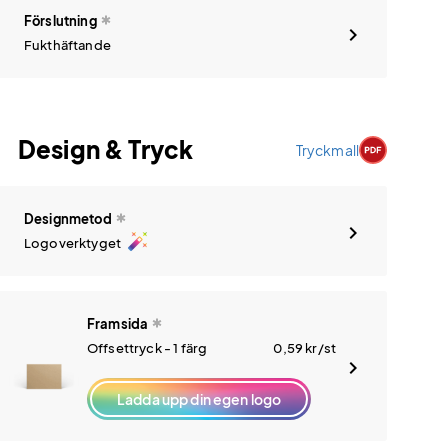
Förslutning
Fukthäftande
Design & Tryck
Tryckmall
Designmetod
auto_fix_high
Logoverktyget
Framsida
Offsettryck - 1 färg
0,59
kr
/st
Ladda upp din egen logo