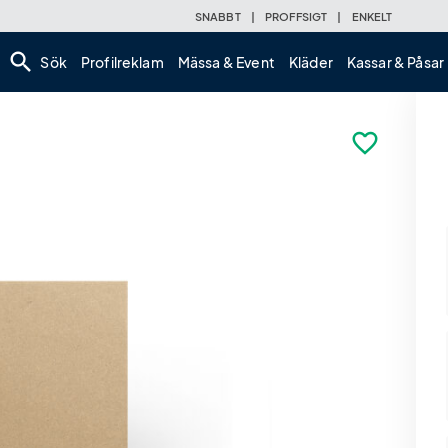
SNABBT
|
PROFFSIGT
|
ENKELT
search
Sök
Profilreklam
Mässa & Event
Kläder
Kassar & Påsar
favorite_border