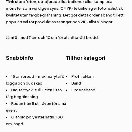
Tänk stora foton, detaljerade illustrationer eller komplexa
mönster som verkligen syns. CMYK-tekniken ger fotorealistisk
kvalitet utan färgbegränsning. Det gör detta ordensband till ett
populärt val för produktlanseringar och VIP-tillställningar.
Jämför med
7 cm och 10 cm
för att hitta rätt bredd.
Snabbinfo
Tillhör kategori
15 cm bredd – maximal yta för
Profilreklam
logga och budskap
Band
Digitaltryck i full CMYK utan
Ordensband
färgbegränsning
Redan från 5 st – även för små
event
Glansig polyester satin, 180
cm längd