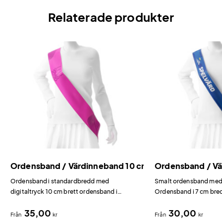
Relaterade produkter
Ordensband / Värdinneband 10 cm
Ordensband / Vä
Ordensband i standardbredd med
Smalt ordensband med 
digitaltryck 10 cm brett ordensband i
Ordensband i 7 cm bred
polyester med glansig satinfinish – vår mest
alternativet i vår serie.
35,00
30,00
beställda bredd.
Från
kr
Från
kr