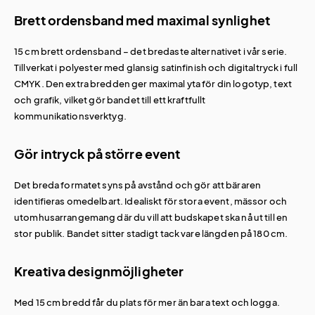
Brett ordensband med maximal synlighet
15 cm brett ordensband – det bredaste alternativet i vår serie.
Tillverkat i polyester med glansig satinfinish och digitaltryck i full
CMYK. Den extra bredden ger maximal yta för din logotyp, text
och grafik, vilket gör bandet till ett kraftfullt
kommunikationsverktyg.
Gör intryck på större event
Det breda formatet syns på avstånd och gör att bäraren
identifieras omedelbart. Idealiskt för stora event, mässor och
utomhusarrangemang där du vill att budskapet ska nå ut till en
stor publik. Bandet sitter stadigt tack vare längden på 180 cm.
Kreativa designmöjligheter
Med 15 cm bredd får du plats för mer än bara text och logga.