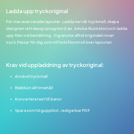
Ladda upp tryckoriginal
För mer avancerade layouter. Ladda ner vår tryckmall, skapa
designen i ett designprogram (t.ex. Adobe Illustrator) och ladda
upp filen vid beställning. Vi granskar alltid originalet innan
tryck.Passar för dig som vill ha full kontroll över layouten.
Krav vid uppladdning av tryckoriginal:
Använd tryckmall
Bädda in allt innehåll
Konvertera text till banor
Spara som högupplöst, redigerbar PDF