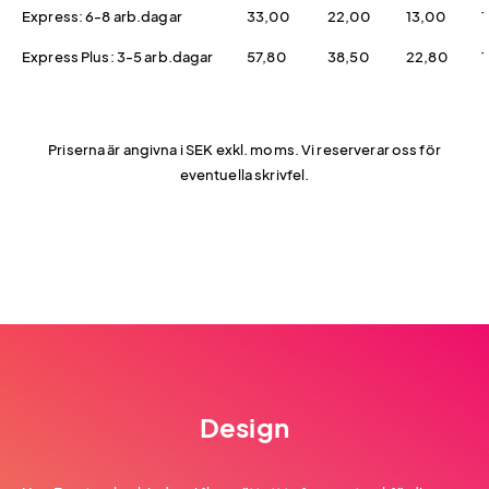
Express: 6-8 arb.dagar
33,00
22,00
13,00
1
Express Plus: 3-5 arb.dagar
57,80
38,50
22,80
1
Priserna är angivna i SEK exkl. moms. Vi reserverar oss för
eventuella skrivfel.
Design