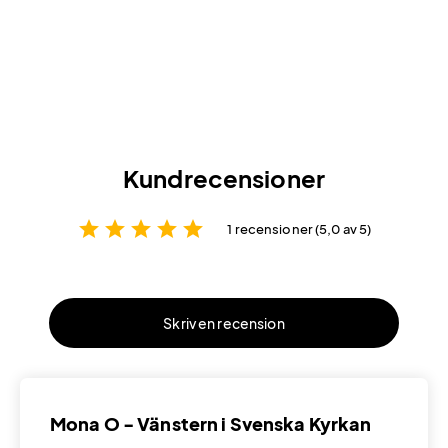
Kundrecensioner
star
star
star
star
star
1 recensioner (5,0 av 5)
Skriv en recension
Mona O - Vänstern i Svenska Kyrkan