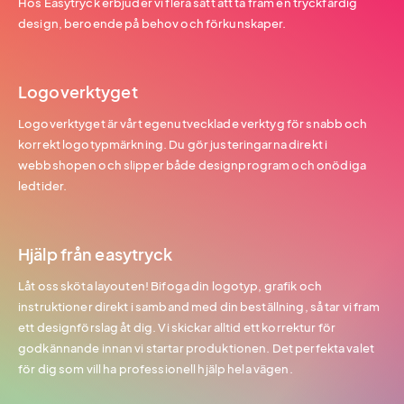
Hos Easytryck erbjuder vi flera sätt att ta fram en tryckfärdig
design, beroende på behov och förkunskaper.
Logoverktyget
Logoverktyget är vårt egenutvecklade verktyg för snabb och
korrekt logotypmärkning. Du gör justeringarna direkt i
webbshopen och slipper både designprogram och onödiga
ledtider.
Hjälp från easytryck
Låt oss sköta layouten! Bifoga din logotyp, grafik och
instruktioner direkt i samband med din beställning, så tar vi fram
ett designförslag åt dig. Vi skickar alltid ett korrektur för
godkännande innan vi startar produktionen. Det perfekta valet
för dig som vill ha professionell hjälp hela vägen.