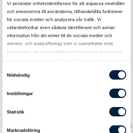
Vi använder enhetsidentifierare för att anpassa innehållet
Tryckmetod(er)
Digitaltryck (CMYK)
och annonserna till användarna, tillhandahålla funktioner
för sociala medier och analysera vår trafik. Vi
Tryckyta
180x15 cm (hela bandens utsida)
vidarebefordrar även sådana identifierare och annan
information från din enhet till de sociala medier och
annons- och analysföretag som vi samarbetar med.
Dessa kan i sin tur kombinera informationen med annan
information som du har tillhandahållit eller som de har
samlat in när du har använt deras tjänster.
Samtyckesval
Nödvändig
Inställningar
Prislista
Statistik
Antal
5
10
25
Marknadsföring