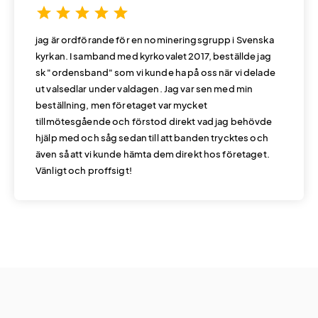
star
star
star
star
star
jag är ordförande för en nomineringsgrupp i Svenska
kyrkan. I samband med kyrkovalet 2017, beställde jag
sk "ordensband" som vi kunde ha på oss när vi delade
ut valsedlar under valdagen. Jag var sen med min
beställning, men företaget var mycket
tillmötesgående och förstod direkt vad jag behövde
hjälp med och såg sedan till att banden trycktes och
även så att vi kunde hämta dem direkt hos företaget.
Vänligt och proffsigt!