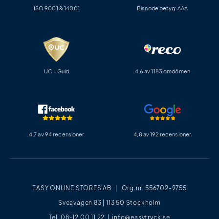
ISO 9001 & 14001
Bisnode betyg: AAA
UC - Guld
4,6 av 1183 omdömen
4,7 av 94 recensioner
4,8 av 192 recensioner
EASY ONLINE STORES AB | Org.nr. 556702-9755
Sveavägen 83 | 113 50 Stockholm
Tel. 08-12 00 11 22 |
info@easytryck.se