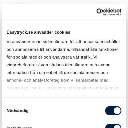
Prislista
Antal
120
312
504
1008
Easytryck.se använder cookies
Vi använder enhetsidentifierare för att anpassa innehållet
Pris kr / st
31,10
24,40
21,90
21,70
och annonserna till användarna, tillhandahålla funktioner
för sociala medier och analysera vår trafik. Vi
Innehåll
vidarebefordrar även sådana identifierare och annan
information från din enhet till de sociala medier och
Standard
0,00
0,00
0,00
0,00
annons- och analysföretag som vi samarbetar med.
Sockerfri
0,00
0,00
0,00
0,00
Dessa kan i sin tur kombinera informationen med annan
information som du har tillhandahållit eller som de har
samlat in när du har använt deras tjänster.
Designmetod
Samtyckesval
Nödvändig
Ladda upp tryckoriginal
0,00
0,00
0,00
0,00
Hjälp från easytryck
0,00
0,00
0,00
0,00