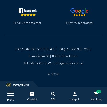
4,7 av 94 recensioner
4,8 av 192 recensioner
EASY ONLINE STORES AB | Org.nr. 556702-9755
Sveavägen 83 | 113 50 Stockholm
Tel. 08-12 00 11 22 |
info@easytryck.se
© 2026
email
search
person
shopping_cart
Kontakta oss / FAQ
close
Meny
Vi hjälper dig glatt alla vardagar mellan
09−17
.