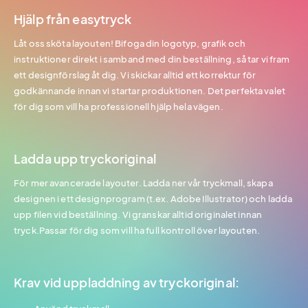
Hjälp från easytryck
Låt oss sköta layouten! Bifoga din logotyp, grafik och
instruktioner direkt i samband med din beställning, så tar vi fram
ett designförslag åt dig. Vi skickar alltid ett korrektur för
godkännande innan vi startar produktionen. Det perfekta valet
för dig som vill ha professionell hjälp hela vägen.
Ladda upp tryckoriginal
För mer avancerade layouter. Ladda ner vår tryckmall, skapa
designen i ett designprogram (t.ex. Adobe Illustrator) och ladda
upp filen vid beställning. Vi granskar alltid originalet innan
tryck.Passar för dig som vill ha full kontroll över layouten.
Krav vid uppladdning av tryckoriginal: