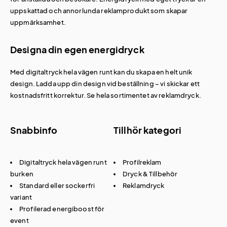
uppskattad och annorlunda reklamprodukt som skapar
uppmärksamhet.
Designa din egen energidryck
Med digitaltryck hela vägen runt kan du skapa en helt unik
design. Ladda upp din design vid beställning – vi skickar ett
kostnadsfritt korrektur. Se hela sortimentet av
reklamdryck
.
Snabbinfo
Tillhör kategori
Digitaltryck hela vägen runt
Profilreklam
burken
Dryck & Tillbehör
Standard eller sockerfri
Reklamdryck
variant
Profilerad energiboost för
event