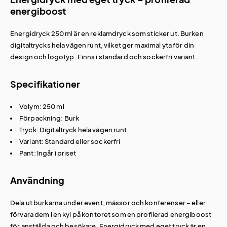
energiboost
Energidryck 250 ml är en reklamdryck som sticker ut. Burken
digitaltrycks hela vägen runt, vilket ger maximal yta för din
design och logotyp. Finns i standard och sockerfri variant.
Specifikationer
Volym: 250 ml
Förpackning: Burk
Tryck: Digitaltryck hela vägen runt
Variant: Standard eller sockerfri
Pant: Ingår i priset
Användning
Dela ut burkarna under event, mässor och konferenser – eller
förvara dem i en kyl på kontoret som en profilerad energiboost
för anställda och besökare. Energidryck med eget tryck är en