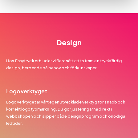
Design
Hos Easytryck erbjuder vi flera sätt att ta fram en tryckfärdig
design, beroende på behov och förkunskaper.
Logoverktyget
Logoverktyget är vårt egenutvecklade verktyg för snabb och
korrekt logotypmärkning. Du gör justeringarna direkt i
webbshopen och slipper både designprogram och onödiga
ledtider.