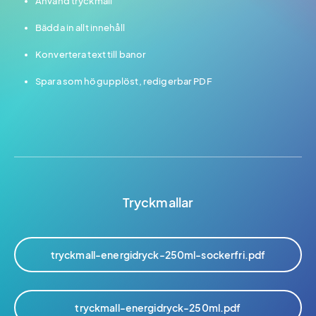
Använd tryckmall
Bädda in allt innehåll
Konvertera text till banor
Spara som högupplöst, redigerbar PDF
Tryckmallar
tryckmall-energidryck-250ml-sockerfri.pdf
tryckmall-energidryck-250ml.pdf