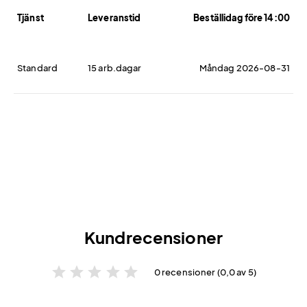
Tjänst
Leveranstid
Beställidag före 14:00
Standard
15 arb.dagar
Måndag 2026-08-31
Kundrecensioner
star
star
star
star
star
0 recensioner (0,0 av 5)