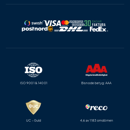
ISO 9001 & 14001
Bisnode betyg: AAA
UC - Guld
4,6 av 1183 omdömen