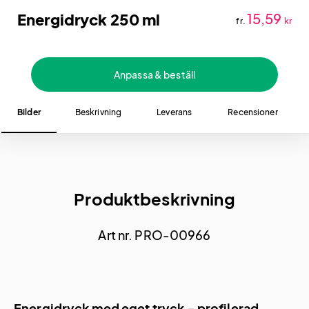
Energidryck 250 ml
15,59
fr.
kr
Anpassa & beställ
Bilder
Beskrivning
Leverans
Recensioner
Produktbeskrivning
Art nr. PRO-00966
Energidryck med eget tryck – profilerad