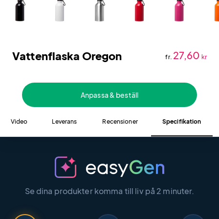
Vattenflaska Oregon
27,60
fr.
kr
Anpassa & beställ
Video
Leverans
Recensioner
Specifikation
Se dina produkter komma till liv på 2 minuter.