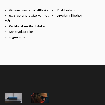
Vår mest sålda metallflaska
Profilreklam
RCS-certifierat återvunnet
Dryck & Tillbehör
stål
Karbinhake – fäst i väskan
Kan tryckas eller
lasergraveras