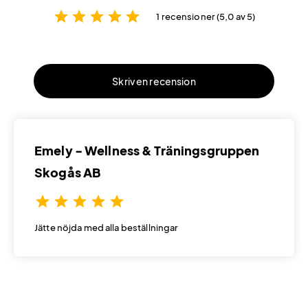
star
star
star
star
star
1 recensioner (5,0 av 5)
Skriv en recension
Emely - Wellness & Träningsgruppen
Skogås AB
star
star
star
star
star
Jätte nöjda med alla beställningar