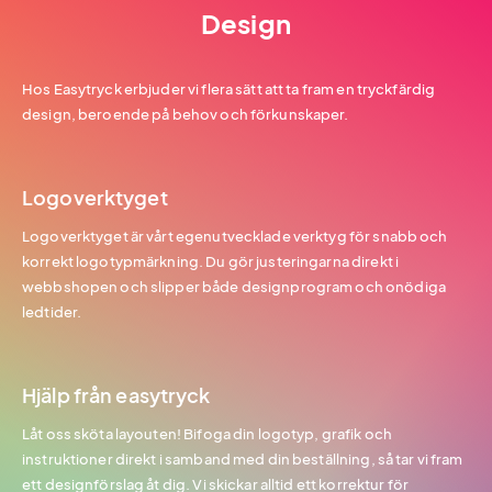
Design
Hos Easytryck erbjuder vi flera sätt att ta fram en tryckfärdig
design, beroende på behov och förkunskaper.
Logoverktyget
Logoverktyget är vårt egenutvecklade verktyg för snabb och
korrekt logotypmärkning. Du gör justeringarna direkt i
webbshopen och slipper både designprogram och onödiga
ledtider.
Hjälp från easytryck
Låt oss sköta layouten! Bifoga din logotyp, grafik och
instruktioner direkt i samband med din beställning, så tar vi fram
ett designförslag åt dig. Vi skickar alltid ett korrektur för