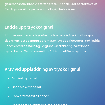
godkännande innan vi startar produktionen. Det perfekta valet
för dig som vill ha professionell hjälp hela vägen.
Ladda upp tryckoriginal
För mer avancerade layouter. Ladda ner vår tryckmall, skapa
designen i ett designprogram (t.ex. Adobe Illustrator) och ladda
upp filen vid beställning. Vi granskar alltid originalet innan
tryck.Passar för dig som vill ha full kontroll över layouten.
Krav vid uppladdning av tryckoriginal:
Använd tryckmall
Bädda in allt innehåll
Konvertera text till banor
Spara som högupplöst, redigerbar PDF