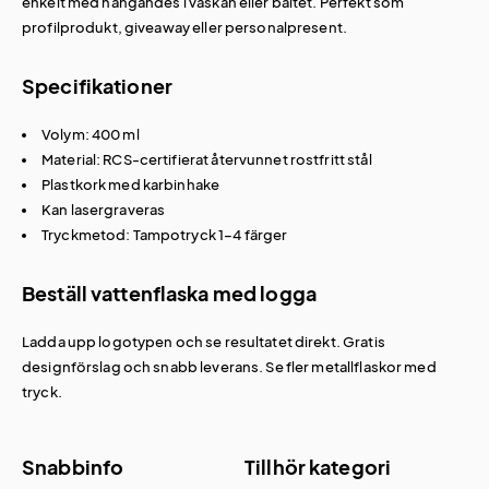
enkelt med hängandes i väskan eller bältet. Perfekt som
profilprodukt, giveaway eller personalpresent.
Specifikationer
Volym: 400 ml
Material: RCS-certifierat återvunnet rostfritt stål
Plastkork med karbinhake
Kan lasergraveras
Tryckmetod: Tampotryck 1–4 färger
Beställ vattenflaska med logga
Ladda upp logotypen och se resultatet direkt. Gratis
designförslag och snabb leverans. Se fler
metallflaskor med
tryck
.
Snabbinfo
Tillhör kategori