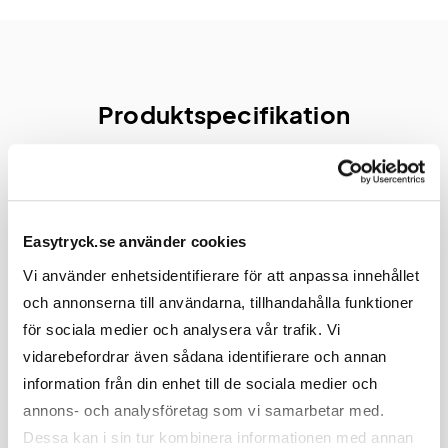
Produktspecifikation
Material, Mått & Vikt
Easytryck.se använder cookies
Vi använder enhetsidentifierare för att anpassa innehållet
Material
Återvunnet rostfritt stål, PP
och annonserna till användarna, tillhandahålla funktioner
Längd
66 mm
för sociala medier och analysera vår trafik. Vi
vidarebefordrar även sådana identifierare och annan
Bredd
66 mm
information från din enhet till de sociala medier och
annons- och analysföretag som vi samarbetar med.
Höjd
176 mm
Dessa kan i sin tur kombinera informationen med annan