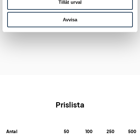
Tillåt urval
Certifikat
Godkänd för kontakt med livsmedel,
Avvisa
Kadmiumtest
Prislista
Antal
50
100
250
500