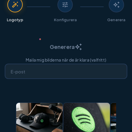
auto_fix_high
tune
auto_awesome
Logotyp
Konfigurera
Generera
auto_awesome
Generera
Maila mig bilderna när de är klara (valfritt)