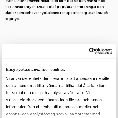
event, interna namnbrickor eller som bas att själv märka med
t.ex. transfertryck. De är också populära för föreningar och
skolor som behöver nyckelband i en specifik färg utan krav på
logotyp.
Vanliga frågor om Nyckelband -
Otryckta
Easytryck.se använder cookies
Vi använder enhetsidentifierare för att anpassa innehållet
och annonserna till användarna, tillhandahålla funktioner
Hur snabbt levereras otryckta nyckelband?
för sociala medier och analysera vår trafik. Vi
vidarebefordrar även sådana identifierare och annan
Otryckta nyckelband finns alltid i lager och skickas samma dag
information från din enhet till de sociala medier och
vid beställning före kl. 14 på vardagar.
Finns det krav på minimiantal för otryckta nyckelband?
annons- och analysföretag som vi samarbetar med.