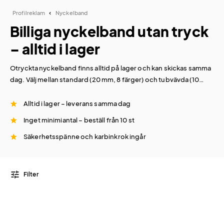
Profilreklam
Nyckelband
Billiga nyckelband utan tryck
– alltid i lager
Otryckta nyckelband finns alltid på lager och kan skickas samma
dag. Välj mellan standard (20 mm, 8 färger) och tubvävda (10
mm, svart och vit). Inget minimiantal – beställ redan från 10 st.
Alla band levereras med säkerhetsspänne och karbinkrok.
Alltid i lager – leverans samma dag
Inget minimiantal – beställ från 10 st
Säkerhetsspänne och karbinkrok ingår
tune
Filter