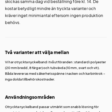
skickas samma dag vid beställning före kl. 14. De
kostar betydligt mindre än tryckta varianter och
kräver inget minimiantal eftersom ingen produktion
behövs.
Två varianter att välja mellan
Vi har otryckta nyckelband i två utföranden: standard i polyester
(20 mm bredd, 8 färger) och tubvävda (10 mm, svart och vit).
Båda levereras med säkerhetsspänne i nacken och karbinkrok –
inga dolda tillbehörskostnader.
Användningsområden
Otryckta nyckelband passar utmärkt som snabb lösning för