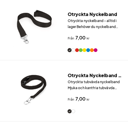
Otryckta Nyckelband
Otryckta nyckelband – alltid i
lager Behöver du nyckelband
snabbt utan krav på tryck?
7,00
Från
kr
Otryckta Nyckelband (Tubv.)
Otryckta tubvävda nyckelband
Mjuka och kantfria tubvävda
nyckelband utan tryck – alltid i
7,00
Från
kr
lager i svart och vit.