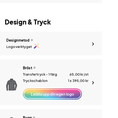
Design & Tryck
Designmetod
auto_fix_high
Logoverktyget
Bröst
Transfertryck - 1 färg
65,00
kr
/st
Tryckschablon
1 x 395,00
kr
Ladda upp din egen logo
Rygg